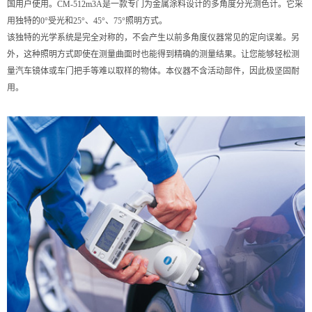
国用户使用。CM-512m3A是一款专门为金属涂料设计的多角度分光测色计。它采
用独特的0°受光和25°、45°、75°照明方式。
该独特的光学系统是完全对称的，不会产生以前多角度仪器常见的定向误差。另
外，这种照明方式即使在测量曲面时也能得到精确的测量结果。让您能够轻松测
量汽车镜体或车门把手等难以取样的物体。本仪器不含活动部件，因此极坚固耐
用。