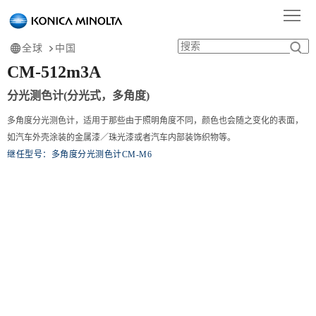
首
页
产
全球
中国
CM-512m3A
品
行
分光测色计(分光式，多角度)
中
业
服
多角度分光测色计，适用于那些由于照明角度不同，颜色也会随之变化的表面，
如汽车外壳涂装的金属漆／珠光漆或者汽车内部装饰织物等。
心
应
务
学
继任型号：多角度分光测色计CM-M6
用
支
习
关
持
中
于
心
我
们