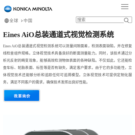
首
页
产
全球
中国
Eines AiO总装通道式视觉检测系统
品
行
Eines AiO总装通道式视觉检测系统可以测量间隙面差，检测表面缺陷，并在修复
中
业
服
线检查组件规格。立体视觉技术具备良好的断面测量能力。同时，该技术通过分
析光反射的畸变现象，能够高效检测物体表面的各种缺陷。不仅如此，它还能检
心
应
务
学
查车标、轮胎表面、标签等是否有缺失，满足客户要求。由于它的多功能性，立
用
支
体视觉技术还能够分析和追踪任何可追溯模型。立体视觉技术可提供定制化服
习
关
务，满足不同客户的需求，确保技术发挥出良好性能。
持
中
于
心
我
们