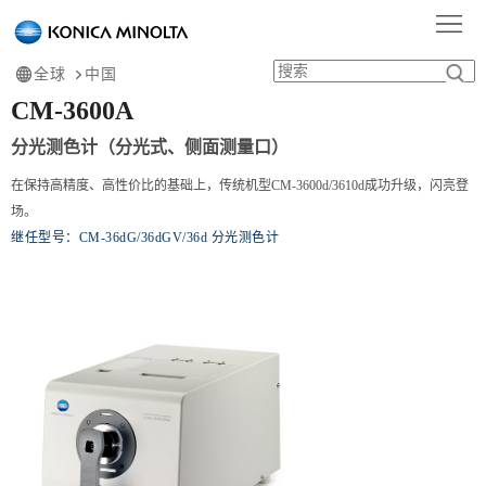
首
页
产
全球
中国
CM-3600A
品
行
分光测色计（分光式、侧面测量口）
中
业
服
在保持高精度、高性价比的基础上，传统机型CM-3600d/3610d成功升级，闪亮登
场。
心
应
务
学
继任型号：CM-36dG/36dGV/36d 分光测色计
用
支
习
关
持
中
于
心
我
们