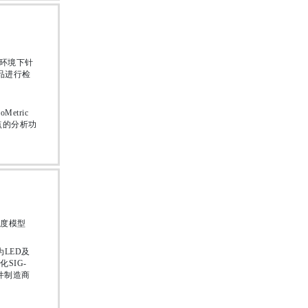
环境下针
品进行检
etric
点的分析功
度模型
为LED及
SIG-
件制造商