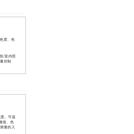
、色度、色
筑/室内照
量控制
照度。可提
激值、色
测量的入