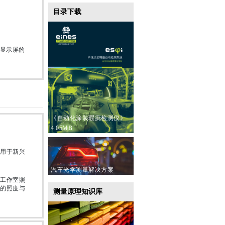
目录下载
DR显示屏的
《自动化涂装瑕疵检测仪》
4.05MB
用于新兴
汽车光学测量解决方案
工作室照
的照度与
测量原理知识库