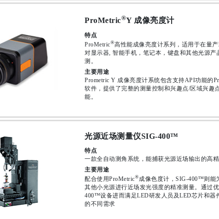
®
ProMetric
Y 成像亮度计
特点
®
ProMetric
高性能成像亮度计系列，适用于在量产
对显示器, 智能手机，笔记本，键盘和其他光源产
测。
主要用途
Prometric Y 成像亮度计系统包含支持API功能的ProM
软件，提供了完整的测量控制和兴趣点/区域兴趣
能。
光源近场测量仪SIG-400™
特点
一款全自动测角系统，能捕获光源近场输出的高精
主要用途
®
配合使用ProMetric
成像色度计，SIG-400™则能
其他小光源进行近场发光强度的精准测量。通过优化
400™设备进而满足LED研发人员及LED芯片和器
的不同需求