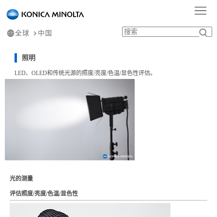
首
页
产
全球
中国
品
行
照明
LED、OLED和传统光源的照度/亮度/色温/显色性评估。
中
业
服
心
应
务
学
用
支
习
关
持
中
于
心
我
光的测量
们
评估照度/亮度/色温/显色性