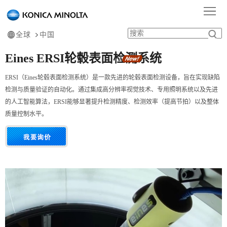
首
页
产
全球
中国
Eines ERSI轮毂表面检测系统
品
行
ERSI（Eines轮毂表面检测系统）是一款先进的轮毂表面检测设备，旨在实现缺陷
中
业
服
检测与质量验证的自动化。通过集成高分辨率视觉技术、专用照明系统以及先进
的人工智能算法，ERSI能够显著提升检测精度、检测效率（提高节拍）以及整体
心
应
务
学
质量控制水平。
用
支
习
关
持
中
于
心
我
们