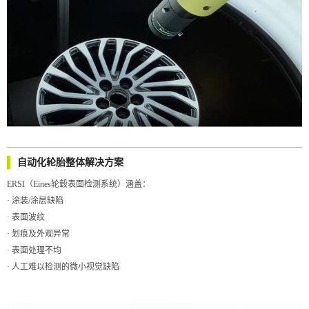
自动化轮胎整体解决方案
ERSI（Eines轮毂表面检测系统）涵盖：
· 涂装/涂层缺陷
· 表面波纹
· 划痕及外观异常
· 表面处理不均
· 人工难以检测的微小视觉缺陷