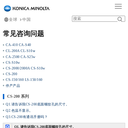
首页
技术支持
光/显示器的测量
CS-200
首
页
产
全球
中国
品
常见咨询问题
行
中
CA-410 CA-S40
业
服
CL-200A CL-S10ｗ
CA-2500 CA-S25w
心
应
务
学
CS-S10w
CS-2000/2000A CS-S10w
用
支
习
关
CS-200
CS-150/160 LS-150/160
持
中
于
停产产品
CS-200 系列
心
我
Q1.请告诉我CS-200底面螺纹孔的尺寸。
们
Q2.色温不显示。
Q3.CS-200有通讯手册吗？
Q1. 请告诉我CS-200底面螺纹孔的尺寸。