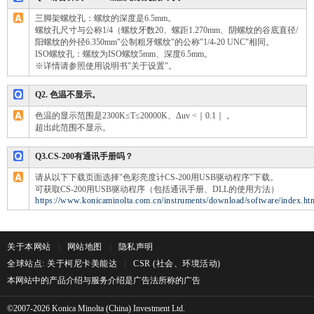
三脚架螺纹孔：螺纹的深度是6.5mm。
螺纹孔尺寸与公称1/4（螺纹牙数20、螺距1.270mm、阴螺纹的谷底直径/
阳螺纹的外径6.350mm"公制粗牙螺纹"的公称"1/4-20 UNC"相同。
ISO螺纹孔：螺纹为ISO螺纹5mm、深度6.5mm。
※详情请参照使用说明书"关于设置"。
Q2. 色温不显示。
色温的显示范围是2300K≤T≤20000K、Δuv <｜0.1｜ 。
超出此范围不显示。
Q3.CS-200有通讯手册吗？
请从以下下载页面选择"色彩亮度计CS-200用USB驱动程序"下载。
可获取CS-200用USB驱动程序（包括通讯手册、DLL的使用方法）
https://www.konicaminolta.com.cn/instruments/download/software/index.ht
关于本网站
|
网站地图
|
隐私声明
全球站点: 关于柯尼卡美能达
|
CSR (社会、环境活动)
本网站中的产品介绍与服务介绍是广告法所称的广告
©2007-
2026
Konica Minolta (China) Investment Ltd.