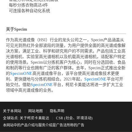
每秒分拣衣物高达4件
可连接各种自动化系统
关于Specim
作为高光谱成像（HSI）行业的龙头公司之一，Specim产品涵盖从
可见光到热红外全部波段的测量，为用户提供全面的高光谱成像解
决方案，满足工业、科学和研究用户的不同需求。产品包括工业高
光谱相机、实验室高光谱相机以及机载高光谱相机，适配客户特定
的使用场景。Specim以分拣机客户为核心，同时在分选回收、食品
和制药等行业也拥有广泛的客户群体。去年，Specim正式推出全新
的
SpecimONE
高光谱成像平台，该平台使高光谱成像技术更便
利、更快捷地与分拣机相结合。2021年起，
SpecimONE
平台可开
始交付。借助
SpecimONE
平台，柯尼卡美能达将进一步扩大工业
领域中高光谱成像的业务。
关于本网站
|
网站地图
|
隐私声明
全球站点: 关于柯尼卡美能达
|
CSR (社会、环境活动)
本网站中的产品介绍与服务介绍是广告法所称的广告