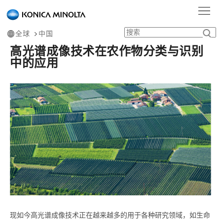
This
首页
学习中心
应用案例
高光谱成像技术在农作物分类与识别中的应用
首
is
the
navigation
页
产
全球
中国
link
for
高光谱成像技术在农作物分类与识别
品
行
moving
中的应用
toward
in
中
业
服
this
page.
心
应
务
Go
学
to
main
用
支
习
关
contents
持
中
于
心
我
们
现如今高光谱成像技术正在越来越多的用于各种研究领域，如生命