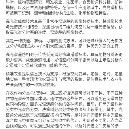
科学、植物表型研究、精准农业、法医学、食品和饲料分析、矿物
勘探，以及再生资源回收等等。在每一个应用领域中，高光谱相机
可被用于识别、测量和绘制物体的生物、化学和物理特性。
高光谱成像技术其基于非常多窄波段的影像数据技术，将成像技术
与光谱技术相结合，探测目标的二维几何空间及一维光谱信息，获
取高光谱分辨率的连续、窄波段的图像数据。
其是一种快速、准确、可靠的测试方法，可以通过非侵入的无损方
式分析和测试从小样本到大区域的目标，是一种优秀的研究工具。
高光谱遥感相对于传统低光谱分辨率遥感技术，具有地物分辨识别
能力更高，成像通道增加，光谱空间分辨率更高以及由定性分析向
定量或半定量转化成为可能的优势。
精准农业是以信息技术为支撑，根据空间变异，定位、定时、定量
地实施一整套现代化农事操作与管理的系统，是信息技术与农业生
产全面结合的一种新型农业。
在农作物分类与识别中，通过高光谱遥感可以对不同种、不同亚种
作物光谱差异加以体现。通过提取这些差异，可以避免在同谱异物
或同物异谱方面多光谱遥感分类的各种问题。目前，在高光谱作物
分类中光谱角分类、决策树分层分类等方法都比较常用。其中，光
谱角分类法属于光谱匹配技术的范畴，是对像元光谱和样本光谱或
混合像元中亚像元组分光谱相似性的估计，实现对不同像元点光谱
曲线的区分。可以通过对光谱的计算，以及对光谱之间夹角的参