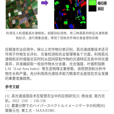
利用无人机搭载高光谱相机，拍摄目标田地，将三种蔬菜的特征光谱用颜
色标识，进行图像处理，得到了田地农作物分类遥感伪彩图
在精准农业应用中，除以上农作物分类识别，高光谱成像技术还可
作用于作物生长评价、灾害检测和农业管理等各个方面，利用高光
谱相机实时或接近实时的从田间获取作物的光谱特征及其中间光谱
差异，并准确获取一些如作物水分含量、光合强度、叶面积指数
LAI（Leaf Area Index）等生态物理主要参数，进而预测和分析作
物生长和产量。充分利用高光谱技术助力精准农业是现在农业发展
的重要发展趋势。
参考文献
[1]. 高光谱遥感技术在智慧农业中的应用研究[J]. 杨含成. 南方农
机，2022（10）：156-158
[2]. 農業分野でのハイパースペクトルイメージデータの利用[R].
齋藤元也. 東工大・JAXA/EORC