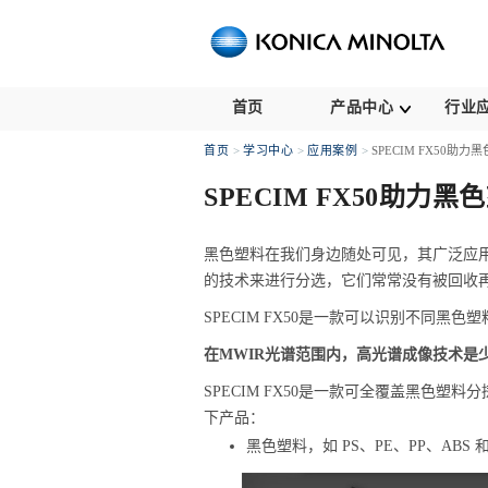
This
is
the
navigation
link
for
首页
产品中心
行业
moving
toward
首页
学习中心
应用案例
SPECIM FX50助
in
this
SPECIM FX50助力
page.
Go
to
黑色塑料在我们身边随处可见，其广泛应
main
的技术来进行分选，它们常常没有被回收
contents
SPECIM FX50是一款可以识别不同黑色
在MWIR光谱范围内，高光谱成像技术是
SPECIM FX50是一款可全覆盖黑色塑料
下产品：
黑色塑料，如 PS、PE、PP、ABS 和