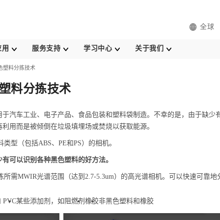
全球
应用
服务支持
学习中心
关于我们
力黑色塑料分拣技术
黑色塑料分拣技术
用于汽车工业、电子产品、食品包装和塑料袋制造。不幸的是，由于缺少
再利用而是被倾倒在垃圾填埋场或焚烧以获取能源。
塑料类型（包括ABS、PE和PS）的相机。
少有可以识别各种黑色塑料的好方法。
分拣所需MWIR光谱范围（达到2.7-5.3um）的高光谱相机。可以快速可靠
 PVC
某些添加剂，如阻燃剂
橡胶
非黑色塑料和橡胶