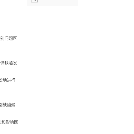
识别问题区
提供缺陷发
松地进行
别缺陷聚
型和影响因