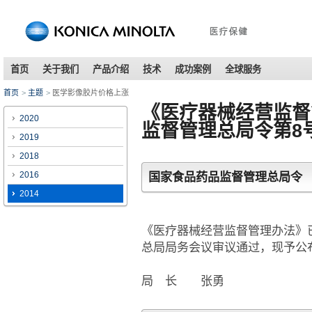
This
is
the
navigation
link
首页
关于我们
产品介绍
技术
成功案例
全球服务
for
moving
首页
主题
医学影像胶片价格上涨
toward
《医疗器械经营监督
in
2020
监督管理总局令第8
this
2019
page.
Go
2018
to
2016
国家食品药品监督管理总局令
main
contents
2014
《医疗器械经营监督管理办法》已
总局局务会议审议通过，现予公布，
局 长 张勇