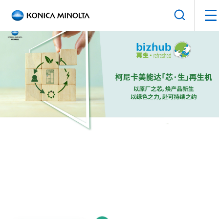
手
打
机
开
菜
搜
单
索
面
板