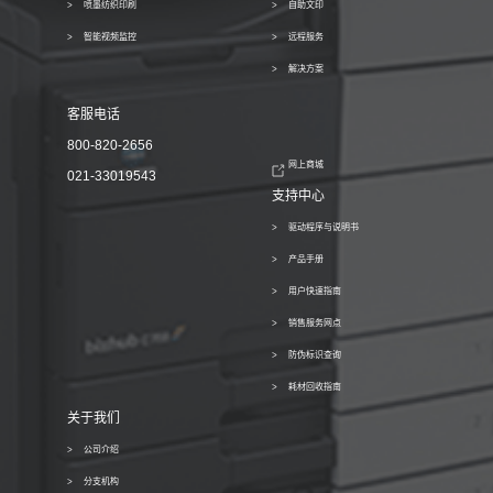
喷墨纺织印刷
自助文印
智能视频监控
远程服务
解决方案
客服电话
800-820-2656
网上商城
021-33019543
支持中心
驱动程序与说明书
产品手册
用户快速指南
销售服务网点
防伪标识查询
耗材回收指南
关于我们
公司介绍
分支机构