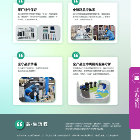
联
系
我
们