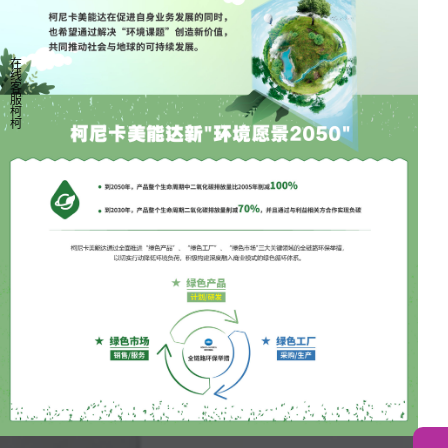
在
线
客
服
柯
柯