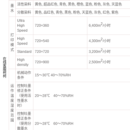
活性染料
黄色, 超品红色, 青色, 黑色, 橙色, 蓝色, 粉色, 灰色, 天蓝色
墨
水
分散染料
黄色, 品红色, 青色, 黑色, 粉色, 天蓝色, 灰色, 红色, 紫色
Ultra
2
High
720×360
6,400m
/小时
Speed
打
High
2
印
720×540
4,300m
/小时
Speed
模
式
2
Standard
720×720
3,200m
/小时
在
High
2
720×900
2,500m
/小时
线
density
客
服
柯
机械动作
15～30℃ 40～70%RH
柯
条件
运
控制吐墨
作
修正条件
温
（使用活
20～28℃ 40～70%RH
度
性墨水
湿
时）
度
控制吐墨
范
修正条件
围
（使用分
20～28℃ 60～70%RH
散墨水