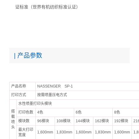
证标准（世界有机纺织标准认证）
| 产品参数
产品名称
NASSENGER SP-1
打印方式
按需喷墨压电方式
水性喷墨打印头模块
搭
打印色数
4色
6色
8色
载
模块数
96模块
108模块
144模块
162模块
192模块
21
喷
头
最大打印
1,600mm
1,830mm
1,600mm
1,830mm
1,600mm
1,
宽度