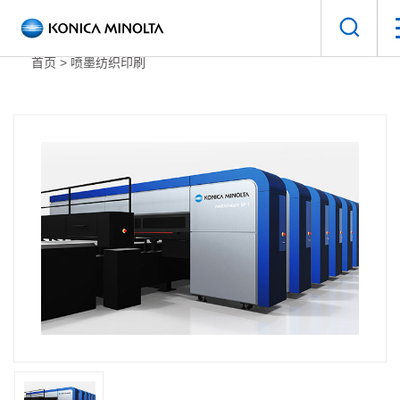
打
开
首页
>
喷墨纺织印刷
搜
索
面
板