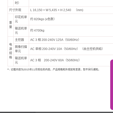
时）
尺寸外观
L 16,150 × W 5,435 × H 2,540 （mm)
印花机单
约 820kgs (x色数）
元
重
量
输送机单
约 4700kg
元
主控器
AC 3 相 200-240V 125A（50/60Hz）
电
图像扫描
源
AC 单相 200-240V 10A（50/60Hz） （由主控机供給）
单元
规
格
输送机单
AC 3 相 200-240V 60A（50/60Hz）
元
*
记载内容为2015年11月现在的内容。产品规格和外观如有变更，恕不另行通知。