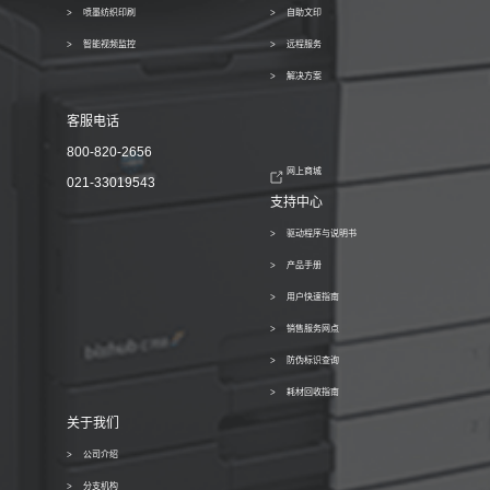
喷墨纺织印刷
自助文印
智能视频监控
远程服务
解决方案
客服电话
800-820-2656
网上商城
021-33019543
支持中心
驱动程序与说明书
产品手册
用户快速指南
销售服务网点
防伪标识查询
耗材回收指南
关于我们
公司介绍
分支机构