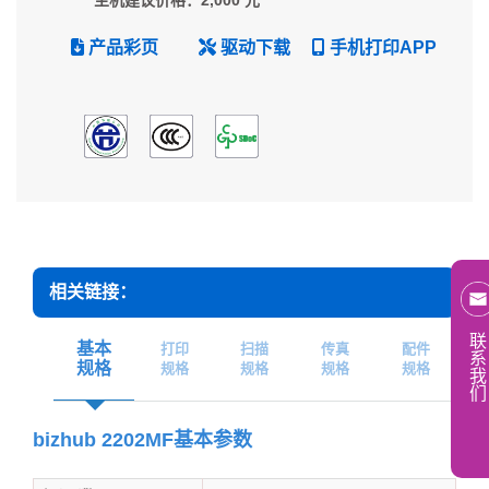
主机建议价格：2,000 元
产品彩页
驱动下载
手机打印APP
相关链接：
联
基本
打印
扫描
传真
配件
系
规格
规格
规格
规格
规格
我
们
bizhub 2202MF基本参数