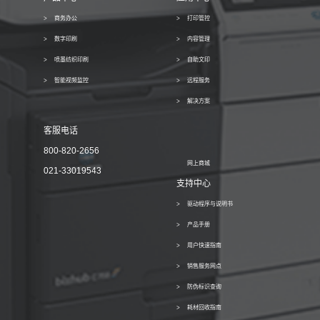
商务办公
打印管控
数字印刷
内容管理
喷墨纺织印刷
自助文印
智能视频监控
远程服务
解决方案
客服电话
800-820-2656
网上商城
021-33019543
支持中心
驱动程序与说明书
产品手册
用户快速指南
销售服务网点
防伪标识查询
耗材回收指南