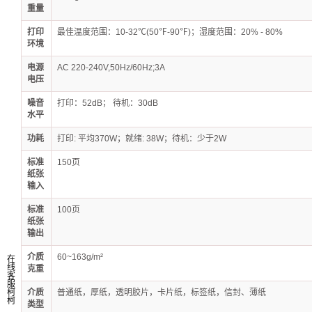
重量
打印
最佳温度范围：10-32℃(50℉-90℉)；湿度范围：20% - 80%
环境
电源
AC 220-240V,50Hz/60Hz;3A
电压
噪音
打印：52dB； 待机：30dB
水平
功耗
打印: 平均370W；就绪: 38W；待机：少于2W
标准
150页
纸张
输入
标准
100页
纸张
输出
介质
60~163g/m²
在
线
克重
客
服
柯
介质
普通纸，厚纸，透明胶片，卡片纸，标签纸，信封、薄纸
柯
类型