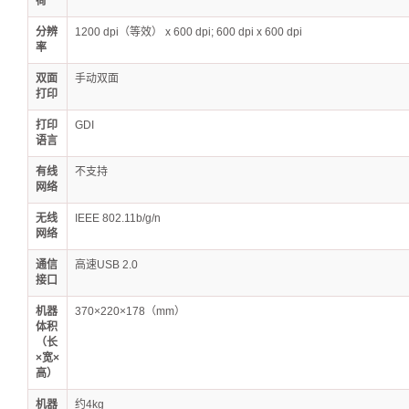
荷
分辨
1200 dpi（等效） x 600 dpi; 600 dpi x 600 dpi
率
双面
手动双面
打印
打印
GDI
语言
有线
不支持
网络
无线
IEEE 802.11b/g/n
网络
通信
高速USB 2.0
接口
机器
370×220×178（mm）
体积
（长
×宽×
高）
机器
约4kg