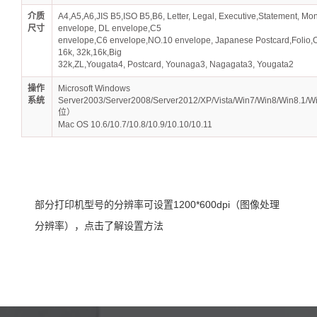
介质
A4,A5,A6,JIS B5,ISO B5,B6, Letter, Legal, Executive,Statement, Mo
尺寸
envelope, DL envelope,C5
envelope,C6 envelope,NO.10 envelope, Japanese Postcard,Folio,Of
16k, 32k,16k,Big
32k,ZL,Yougata4, Postcard, Younaga3, Nagagata3, Yougata2
操作
Microsoft Windows
系统
Server2003/Server2008/Server2012/XP/Vista/Win7/Win8/Win8.1/
位）
Mac OS 10.6/10.7/10.8/10.9/10.10/10.11
部分打印机型号的分辨率可设置1200*600dpi（图像处理
分辨率），点击了解设置方法