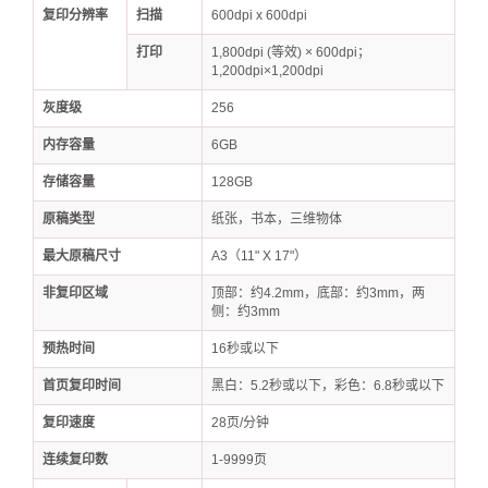
复印分辨率
扫描
600dpi x 600dpi
打印
1,800dpi (等效) × 600dpi；
1,200dpi×1,200dpi
灰度级
256
内存容量
6GB
存储容量
128GB
原稿类型
纸张，书本，三维物体
最大原稿尺寸
A3（11" X 17"）
非复印区域
顶部：约4.2mm，底部：约3mm，两
侧：约3mm
预热时间
16秒或以下
首页复印时间
黑白：5.2秒或以下，彩色：6.8秒或以下
复印速度
28页/分钟
连续复印数
1-9999页