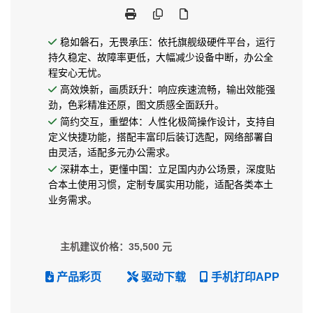
稳如磐石，无畏承压：依托旗舰级硬件平台，运行
持久稳定、故障率更低，大幅减少设备中断，办公全
程安心无忧。
高效焕新，画质跃升：响应疾速流畅，输出效能强
劲，色彩精准还原，图文质感全面跃升。
简约交互，重塑体：人性化极简操作设计，支持自
定义快捷功能，搭配丰富印后装订选配，网络部署自
由灵活，适配多元办公需求。
深耕本土，更懂中国：立足国内办公场景，深度贴
合本土使用习惯，定制专属实用功能，适配各类本土
业务需求。
主机建议价格：35,500 元
产品彩页
驱动下载
手机打印APP