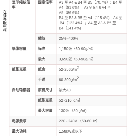
复印缩放倍
固定倍率
A3 至 A4 & B4 至 B5（70.7%）; B4 至
率
A4（81.6%）; A3至 B4 & A4 至
在
A5（86.6%）
线
B4 至 B3 & B5 至 A4（115.4%) ; A4 至
客
服
B4（122.4%）；A4 至 A3 & B5 至
柯
B4（141.4%)
柯
缩放
25%~400%
纸张容量
标准
1,150张（60-90g/㎡）
最大
3,650张（60-90g/㎡）
2
纸张克重
纸盒
52-256g/m
2
手送
60-300g/m
自动输稿器
原稿尺寸
最大A3
纸张克重
52~210 g/㎡
最大容量
130张 （80 g/㎡)
电源要求
220 - 240V （50-60Hz）
最大功耗
1.58kW或以下