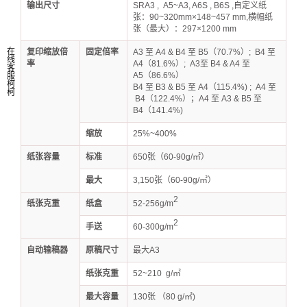
输出尺寸
SRA3 , A5~A3, A6S , B6S ,自定义纸
张：90~320mm×148~457 mm,横幅纸
张（最大）：297×1200 mm
在
复印缩放倍
固定倍率
A3 至 A4 & B4 至 B5（70.7%）; B4 至
线
率
A4（81.6%）; A3至 B4 & A4 至
客
A5（86.6%）
服
柯
B4 至 B3 & B5 至 A4（115.4%) ; A4 至
柯
B4（122.4%）；A4 至 A3 & B5 至
B4（141.4%)
缩放
25%~400%
纸张容量
标准
650张（60-90g/㎡）
最大
3,150张（60-90g/㎡）
2
纸张克重
纸盒
52-256g/m
2
手送
60-300g/m
自动输稿器
原稿尺寸
最大A3
纸张克重
52~210 g/㎡
最大容量
130张 （80 g/㎡)