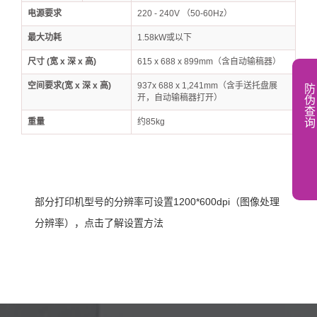
电源要求
220 - 240V （50-60Hz）
最大功耗
1.58kW或以下
尺寸 (宽 x 深 x 高)
615 x 688 x 899mm（含自动输稿器）
空间要求(宽 x 深 x 高)
937x 688 x 1,241mm（含手送托盘展
防
开，自动输稿器打开）
伪
查
询
重量
约85kg
部分打印机型号的分辨率可设置1200*600dpi（图像处理
分辨率），点击了解设置方法