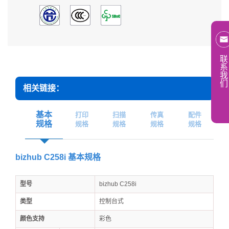
联
系
我
们
相关链接：
基本
打印
扫描
传真
配件
规格
规格
规格
规格
规格
bizhub C258i 基本规格
型号
bizhub C258i
类型
控制台式
颜色支持
彩色