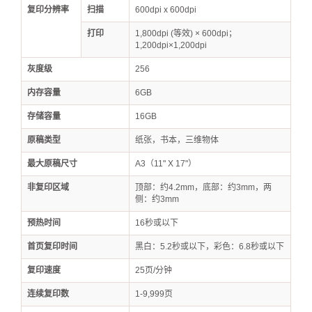
复印分辨率
扫描
600dpi x 600dpi
打印
1,800dpi (等效) × 600dpi；
1,200dpi×1,200dpi
灰度级
256
内存容量
6GB
存储容量
16GB
原稿类型
纸张，书本，三维物体
最大原稿尺寸
A3（11" X 17"）
非复印区域
顶部：约4.2mm，底部：约3mm，两
侧：约3mm
预热时间
16秒或以下
首页复印时间
黑白：5.2秒或以下，彩色：6.8秒或以下
复印速度
25页/分钟
连续复印数
1-9,999页