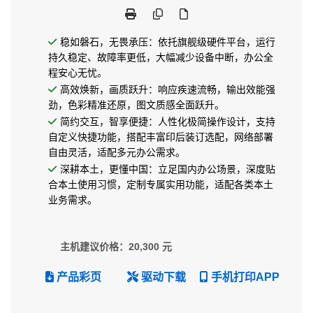
稳如磐石，无畏承压：依托旗舰级硬件平台，运行
持久稳定、故障率更低，大幅减少设备中断，办公全
程安心无忧。
高效焕新，画质跃升：响应疾速流畅，输出效能强
劲，色彩精准还原，图文质感全面跃升。
简约交互，智享便捷：人性化极简操作设计，支持
自定义快捷功能，搭配丰富印后装订选配，网络部署
自由灵活，适配多元办公需求。
深耕本土，更懂中国：立足国内办公场景，深度贴
合本土使用习惯，定制专属实用功能，适配各类本土
业务需求。
主机建议价格：20,300 元
产品彩页
驱动下载
手机打印APP