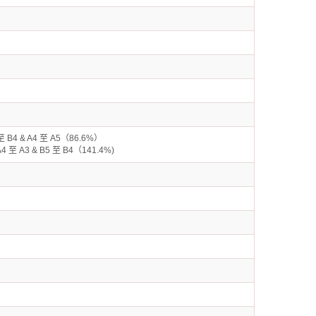
至 B4 & A4 至 A5（86.6%）
4 至 A3 & B5 至 B4（141.4%)