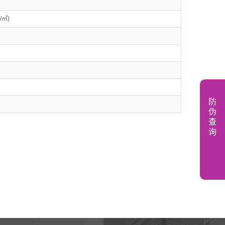
/㎡)
）
防
伪
查
询