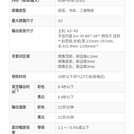
内存（标准/最大）
6GB+8GB (uSD)
原稿类型
纸张、书本、三维物体
最大原稿尺寸
A3
输出纸张尺寸
主机: A3~A5
手送托盘:A3~A5,B6*¹,A6*¹,明信片,信封
*²,标签纸,长纸(宽:210mm~297mm,
长:431.9mm~1200mm)*³
非复印区域
图像顶部，距边缘4.2mm
图像底部，距边缘3mm
图像左右，距边缘3mm
预热时间
20秒以下间*²(23℃/标准电压)
首页输出时
彩色
8.4秒以下
*1
间
黑白
6.8秒以下
输出速度
彩色
22页/分钟
黑白
22页/分钟
复印缩放倍
等倍
1:1 + / -0.5%或以下
率