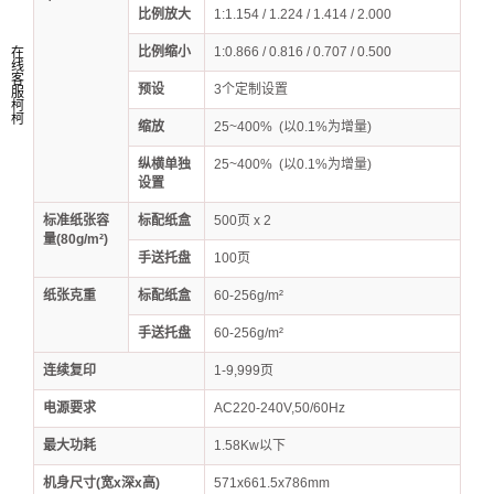
比例放大
1:1.154 / 1.224 / 1.414 / 2.000
比例缩小
1:0.866 / 0.816 / 0.707 / 0.500
在
线
客
预设
3个定制设置
服
柯
柯
缩放
25~400% (以0.1%为增量)
纵横单独
25~400% (以0.1%为增量)
设置
标准纸张容
标配纸盒
500页 x 2
量(80g/m²)
手送托盘
100页
纸张克重
标配纸盒
60-256g/m²
手送托盘
60-256g/m²
连续复印
1-9,999页
电源要求
AC220-240V,50/60Hz
最大功耗
1.58Kw以下
机身尺寸(宽x深x高)
571x661.5x786mm