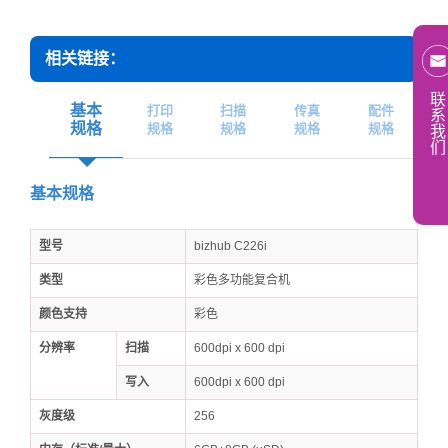
相关链接：
联
基本
打印
扫描
传真
配件
系
规格
规格
规格
规格
规格
我
们
基本规格
型号
bizhub C226i
类型
彩色多功能复合机
颜色支持
彩色
分辨率
扫描
600dpi x 600 dpi
写入
600dpi x 600 dpi
灰度级
256