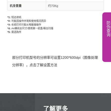
机身重量
约70Kg
*1
短边进纸
*2
可能因操作环境和使用情况而异
防
*3
长纸打印只能从电脑端操作
伪
*4
A4横向全尺寸/使用第一纸盒/稿台扫描
查
*5
需选购件
询
部分打印机型号的分辨率可设置1200*600dpi（图像处理
分辨率），点击了解设置方法
了解更多